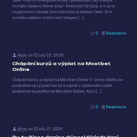
1вин: Ключ к конкурентному преимуществу в мире
онлайн-казино Меня зовут Алексей Петров, и я хочу
поделиться своим опытом игры в казино 1вин. Это
онлайн-казино стало настоящим
[…]
0
Read more
Abdo
on
July 25, 2026
Chápání kurzů a výplat na Mostbet
Online
Chápání kurzů a výplat na Mostbet Online V tomto článku se
podíváme na význam kurzů a výplat v sázkovém světě,
konkrétně na platformě Mostbet Online. Kurz
[…]
0
Read more
Abdo
on
July 21, 2026