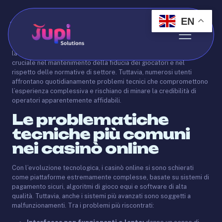
EN
Published by
Abdo
on
May 22, 2025
Nell’attuale panorama del gioco d’azzardo digitale, l’affidabilità e
la qualità delle piattaforme di casinò online rivestono un ruolo
cruciale nel mantenimento della fiducia dei giocatori e nel
rispetto delle normative di settore. Tuttavia, numerosi utenti
affrontano quotidianamente problemi tecnici che compromettono
l’esperienza complessiva e rischiano di minare la credibilità di
operatori apparentemente affidabili.
Le problematiche
tecniche più comuni
nei casinò online
Con l’evoluzione tecnologica, i casinò online si sono schierati
come piattaforme estremamente complesse, basate su sistemi di
pagamento sicuri, algoritmi di gioco equi e software di alta
qualità. Tuttavia, anche i sistemi più avanzati sono soggetti a
malfunzionamenti. Tra i problemi più riscontrati: