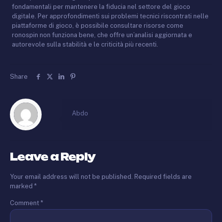
fondamentali per mantenere la fiducia nel settore del gioco
digitale. Per approfondimenti sui problemi tecnici riscontrati nelle
piattaforme di gioco, è possibile consultare risorse come
ronospin non funziona bene, che offre un’analisi aggiornata e
autorevole sulla stabilità e le criticità più recenti.
Share
Abdo
Leave a Reply
Your email address will not be published.
Required fields are
marked
*
Comment
*