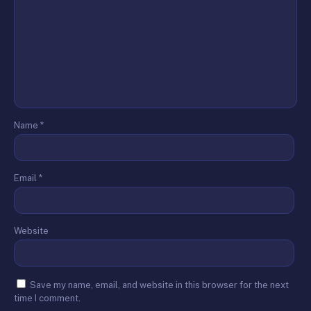
Name
*
Email
*
Website
Save my name, email, and website in this browser for the next
time I comment.