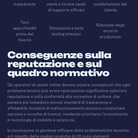
trasparente
utenti e fornire canali
soddisfazione del
di supporto efficaci
cliente
Test
Riduzione degli
approfonditi
Simulazioni e beta
errori in
prima del
testing intensivi
produzione
rilascio
Conseguenze sulla
reputazione e sul
quadro normativo
Gli operatori di casinò online devono essere consapevoli che ogni
problema tecnico può avere ripercussioni significative sulla loro
reputazione e sulla conformità alle normative di settore, che
sempre più richiedono elevati standard di trasparenza e
affidabilità. Incidenti di malfunzionamento possono comportare
sanzioni o revoche di licenze, rendendo prioritario l’investimento
in tecnologie di stabilità e sicurezza.
In conclusione, la gestione efficace delle problematiche tecniche
e il rispetto delle migliori pratiche di UX sono elementi