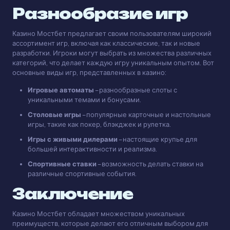
Разнообразие игр
Казино Мостбет предлагает своим пользователям широкий
ассортимент игр, включая как классические, так и новые
разработки. Игроки могут выбрать из множества различных
категорий, что делает каждую игру уникальным опытом. Вот
основные виды игр, представленных в казино:
Игровые автоматы
– разнообразные слоты с
уникальными темами и бонусами.
Столовые игры
– популярные карточные и настольные
игры, такие как покер, блэкджек и рулетка.
Игры с живыми дилерами
– настоящие крупье для
большей интерактивности и реализма.
Спортивные ставки
– возможность делать ставки на
различные спортивные события.
Заключение
Казино Мостбет обладает множеством уникальных
преимуществ, которые делают его отличным выбором для