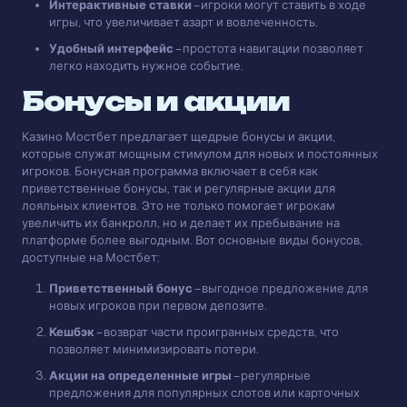
Интерактивные ставки
– игроки могут ставить в ходе
игры, что увеличивает азарт и вовлеченность.
Удобный интерфейс
– простота навигации позволяет
легко находить нужное событие.
Бонусы и акции
Казино Мостбет предлагает щедрые бонусы и акции,
которые служат мощным стимулом для новых и постоянных
игроков. Бонусная программа включает в себя как
приветственные бонусы, так и регулярные акции для
лояльных клиентов. Это не только помогает игрокам
увеличить их банкролл, но и делает их пребывание на
платформе более выгодным. Вот основные виды бонусов,
доступные на Мостбет:
Приветственный бонус
– выгодное предложение для
новых игроков при первом депозите.
Кешбэк
– возврат части проигранных средств, что
позволяет минимизировать потери.
Акции на определенные игры
– регулярные
предложения для популярных слотов или карточных