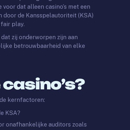
voor dat alleen casino’s met een
n door de Kansspelautoriteit (KSA)
fair play.
dat zij onderworpen zijn aan
elijke betrouwbaarheid van elke
 casino’s?
nde kernfactoren:
 de KSA?
r onafhankelijke auditors zoals