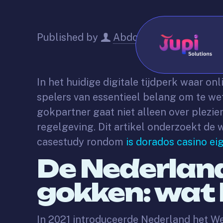
Published by
Abdo
on
May 22, 20
In het huidige digitale tijdperk waar 
spelers van essentieel belang om te we
gokpartner gaat niet alleen over plezie
regelgeving. Dit artikel onderzoekt de 
casestudy rondom
is dorados casino ei
De Nederland
gokken: wat 
In 2021 introduceerde Nederland het W