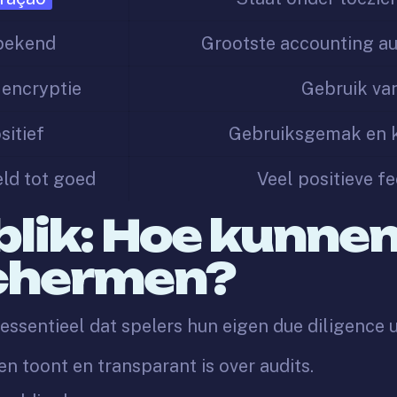
bekend
Grootste accounting aud
encryptie
Gebruik va
sitief
Gebruiksgemak en k
ld tot goed
Veel positieve f
blik: Hoe kunne
schermen?
 essentieel dat spelers hun eigen due diligence 
n toont en transparant is over audits.