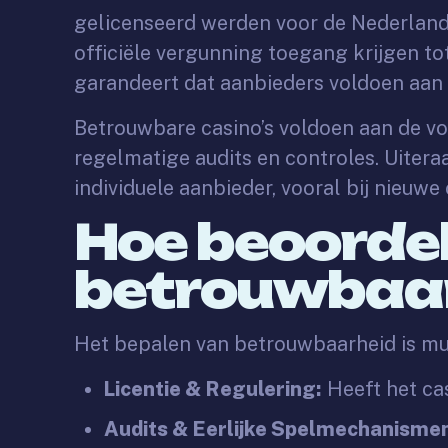
gelicenseerd werden voor de Nederlands
officiële vergunning toegang krijgen t
garandeert dat aanbieders voldoen aan s
Betrouwbare casino’s voldoen aan de vo
regelmatige audits en controles. Uiter
individuele aanbieder, vooral bij nieuw
Hoe beoordel
betrouwbaarh
Het bepalen van betrouwbaarheid is mul
Licentie & Regulering:
Heeft het cas
Audits & Eerlijke Spelmechanisme