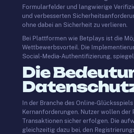
Formularfelder und langwierige Verifi
und verbesserten Sicherheitsanforderu
ohne dabei an Sicherheit zu verlieren.
Bei Plattformen wie Betplays ist die Mög
Wettbewerbsvorteil. Die Implementieru
Social-Media-Authentifizierung, spiegel
Die Bedeutun
Datenschut
In der Branche des Online-Glücksspiels
Kernanforderungen. Nutzer wollen der P
Transaktionen sicher erfolgen. Die aufw
gleichzeitig dazu bei, den Registrieru