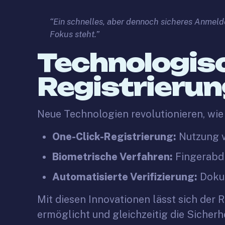
“Ein schnelles, aber dennoch sicheres Anmeld
Fokus steht.”
Technologis
Registrieru
Neue Technologien revolutionieren, wi
One-Click-Registrierung:
Nutzung v
Biometrische Verfahren:
Fingerabdr
Automatisierte Verifizierung:
Dokum
Mit diesen Innovationen lässt sich der
ermöglicht und gleichzeitig die Sicherhe