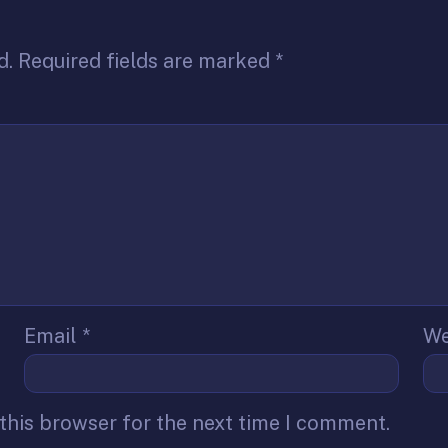
d.
Required fields are marked
*
Email
*
We
this browser for the next time I comment.