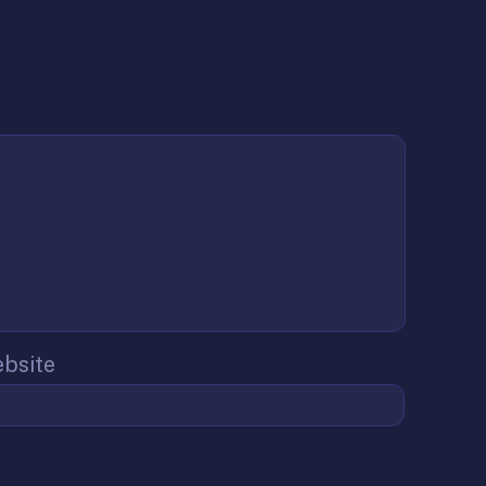
bsite