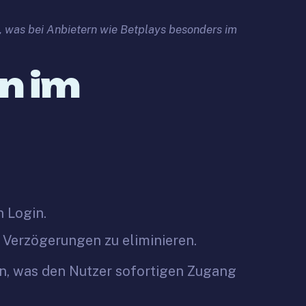
, was bei Anbietern wie Betplays besonders im
n im
 Login.
Verzögerungen zu eliminieren.
en, was den Nutzer sofortigen Zugang