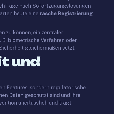
Nachfrage nach Sofortzugangslösungen
arten heute eine
rasche Registrierung
en zu können, ein zentraler
 B. biometrische Verfahren oder
Sicherheit gleichermaßen setzt.
it und
en Features, sondern regulatorische
hen Daten geschützt sind und ihre
vention unerlässlich und trägt