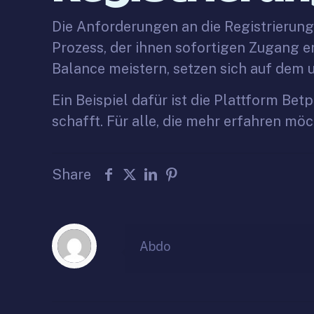
Die Anforderungen an die Registrierung 
Prozess, der ihnen sofortigen Zugang e
Balance meistern, setzen sich auf dem 
Ein Beispiel dafür ist die Plattform Be
schafft. Für alle, die mehr erfahren möc
Share
Abdo