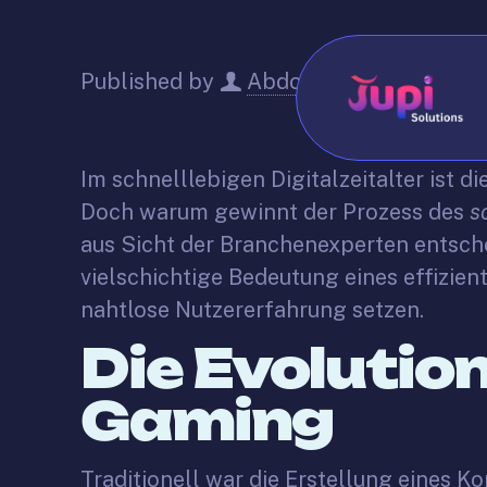
Published by
Abdo
on
May 22, 20
Im schnelllebigen Digitalzeitalter ist 
Doch warum gewinnt der Prozess des
s
aus Sicht der Branchenexperten entsche
vielschichtige Bedeutung eines effizie
nahtlose Nutzererfahrung setzen.
Die Evolution
Gaming
Traditionell war die Erstellung eines K