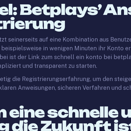
el: Betplays’ An
trierung
tzt seinerseits auf eine Kombination aus Benutz
eispielsweise in wenigen Minuten ihr Konto er
bei ist der Link zum schnell ein konto bei betpl
pliziert und transparent zu starten.
etig die Registrierungserfahrung, um den stei
 klaren Anweisungen, sicheren Verfahren und sch
 eine schnelle 
g die Zukunft is