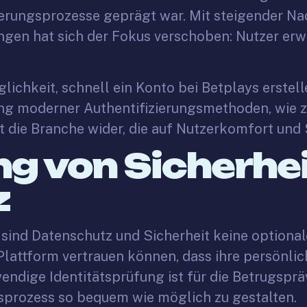
zierungsprozesse geprägt war. Mit steigender 
ngen hat sich der Fokus verschoben: Nutzer erw
lichkeit, schnell ein Konto bei Betplays erstell
ng moderner Authentifizierungsmethoden, wie z.
t die Branche wider, die auf Nutzerkomfort und 
g von Sicherhe
z
 sind Datenschutz und Sicherheit keine optional
lattform vertrauen können, dass ihre persönlic
endige Identitätsprüfung ist für die Betrugsprä
ngsprozess so bequem wie möglich zu gestalten.