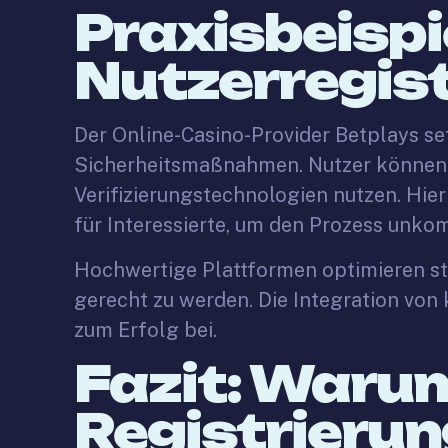
Praxisbeispi
Nutzerregis
Der Online-Casino-Provider Betplays se
Sicherheitsmaßnahmen. Nutzer können b
Verifizierungstechnologien nutzen. Hier
für Interessierte, um den Prozess unkom
Hochwertige Plattformen optimieren st
gerecht zu werden. Die Integration von
zum Erfolg bei.
Fazit: Warum
Registrierun