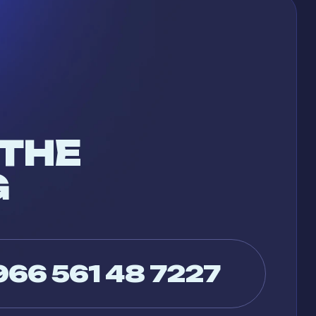
 THE
G
966 561 48 7227