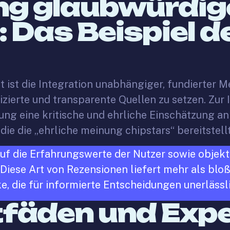
ng glaubwürdig
 Das Beispiel d
st die Integration unabhängiger, fundierter M
rifizierte und transparente Quellen zu setzen. Zur
tung eine kritische und ehrliche Einschätzung an
 die die
„ehrliche meinung chipstars“
bereitstellt
uf die Erfahrungswerte der Nutzer sowie objekt
Diese Art von Rezensionen liefert mehr als bloß
, die für informierte Entscheidungen unerlässli
tfäden und Expe