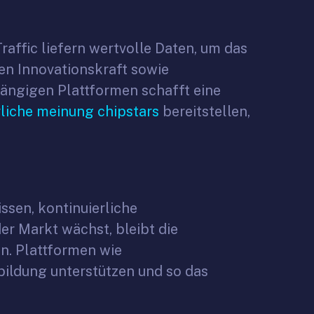
affic liefern wertvolle Daten, um das
ren Innovationskraft sowie
ängigen Plattformen schafft eine
liche meinung chipstars
bereitstellen,
ssen, kontinuierliche
r Markt wächst, bleibt die
en. Plattformen wie
sbildung unterstützen und so das