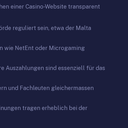
hen einer Casino-Website transparent
rde reguliert sein, etwa der Malta
n wie NetEnt oder Microgaming
e Auszahlungen sind essenziell für das
ern und Fachleuten gleichermassen
ungen tragen erheblich bei der