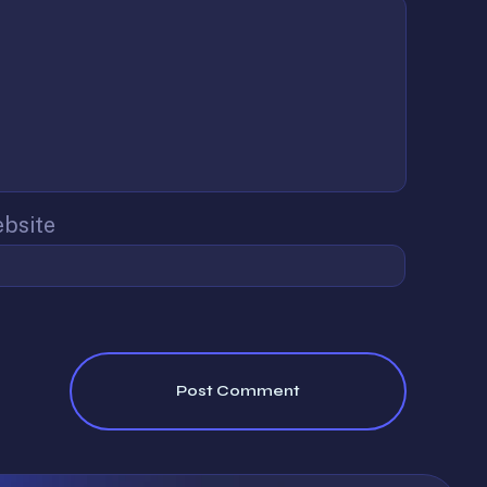
bsite