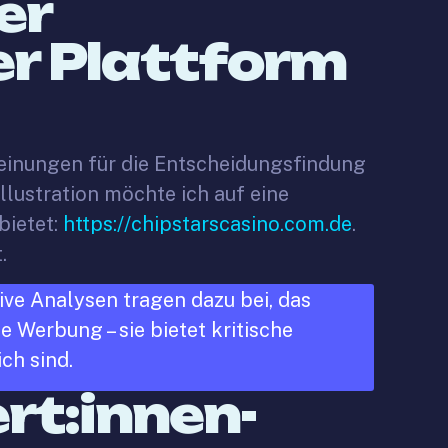
er
er Plattform
einungen für die Entscheidungsfindung
 Illustration möchte ich auf eine
bietet:
https://chipstarscasino.com.de
.
.
ive Analysen tragen dazu bei, das
e Werbung – sie bietet kritische
ch sind.
rt:innen-