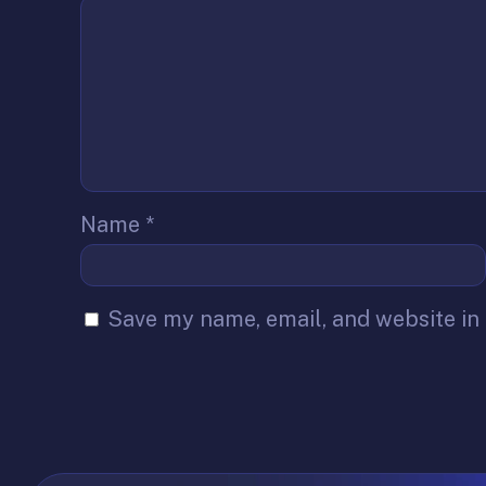
Name
*
Save my name, email, and website in 