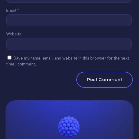
Email
*
Website
Save my name, email, and website in this browser for the next
time I comment.