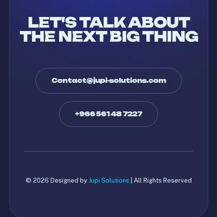
LET'S TALK ABOUT
THE NEXT BIG THING
Contact@jupi-solutions.com
+966 561 48 7227
© 2026 Designed by
Jupi Solutions
| All Rights Reserved