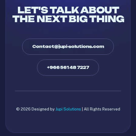
LET'S TALK ABOUT
THE NEXT BIG THING
Contact@jupi-solutions.com
+966 561 48 7227
© 2026 Designed by
Jupi Solutions
| All Rights Reserved