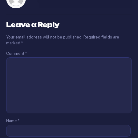
Leave a Reply
Your email address will not be published.
Required fields are
marked
*
Comment
*
Name
*