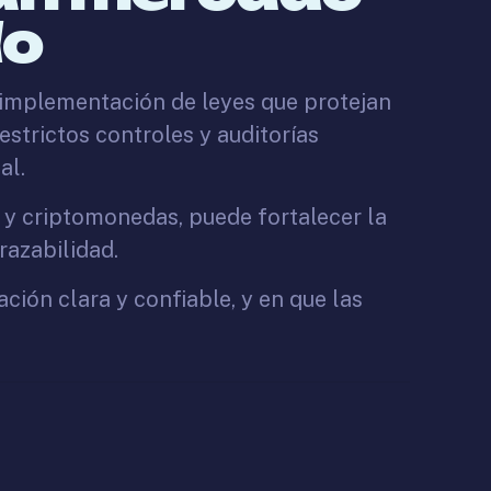
do
 implementación de leyes que protejan
estrictos controles y auditorías
al.
 y criptomonedas, puede fortalecer la
razabilidad.
ción clara y confiable, y en que las