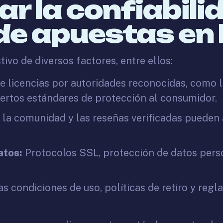
r la confiabili
e apuestas en 
tivo de diversos factores, entre ellos:
e licencias por autoridades reconocidas, como 
iertos estándares de protección al consumidor.
 la comunidad y las reseñas verificadas pueden 
atos:
Protocolos SSL, protección de datos pers
s condiciones de uso, políticas de retiro y regl