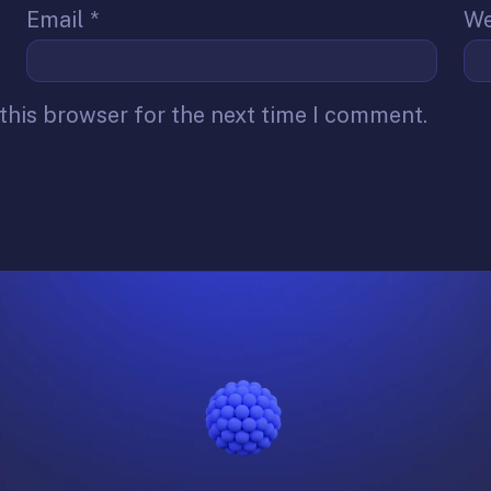
Email
*
We
this browser for the next time I comment.