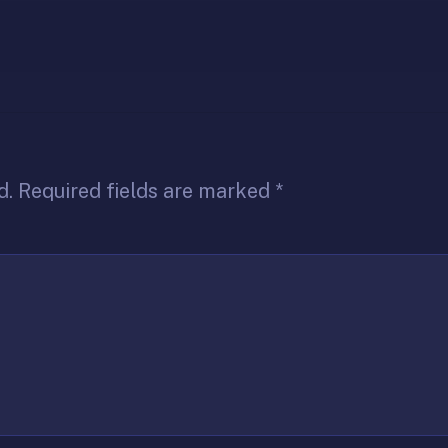
d.
Required fields are marked
*