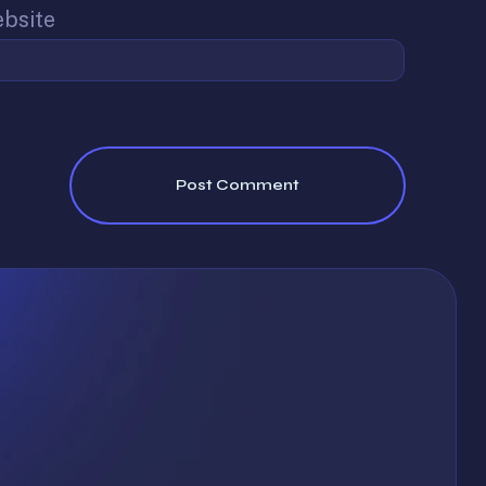
bsite