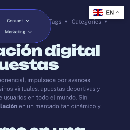
EN
Contact
Tags
Categories
Marketing
ción digital
puestas
xponencial, impulsada por avances
nos virtuales, apuestas deportivas y
e usuarios en todo el mundo. Sin
lación
en un mercado tan dinámico y,