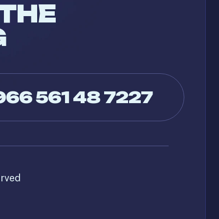
 THE
G
966 561 48 7227
erved