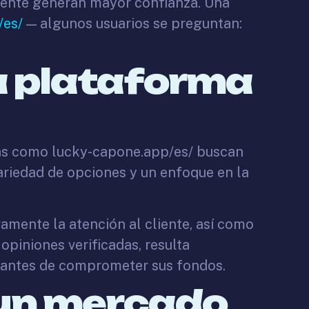
lmente generan mayor confianza. Una
/es/
— algunos usuarios se preguntan:
a plataforma
mas como lucky-capone.app/es/ buscan
variedad de opciones y un enfoque en la
amente la atención al cliente, así como
opiniones verificadas, resulta
l antes de comprometer sus fondos.
 un mercado