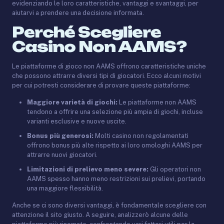
evidenziando le loro caratteristiche, vantaggi e svantaggi, per
aiutarvi a prendere una decisione informata.
Perché Scegliere
Casino Non AAMS?
Le piattaforme di gioco non AAMS offrono caratteristiche uniche
che possono attrarre diversi tipi di giocatori. Ecco alcuni motivi
per cui potresti considerare di provare queste piattaforme:
Maggiore varietà di giochi:
Le piattaforme non AAMS
tendono a offrire una selezione più ampia di giochi, incluse
varianti esclusive e nuove uscite.
Bonus più generosi:
Molti casino non regolamentati
offrono bonus più alte rispetto ai loro omologhi AAMS per
attrarre nuovi giocatori.
Limitazioni di prelievo meno severe:
Gli operatori non
AAMS spesso hanno meno restrizioni sui prelievi, portando
una maggiore flessibilità.
Anche se ci sono diversi vantaggi, è fondamentale scegliere con
attenzione il sito giusto. A seguire, analizzerò alcune delle