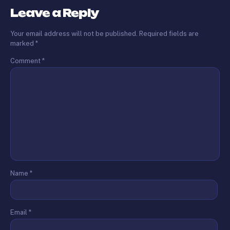
Leave a Reply
Your email address will not be published.
Required fields are
marked
*
Comment
*
Name
*
Email
*