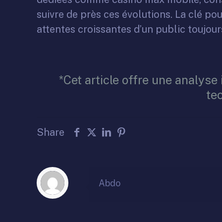
suivre de près ces évolutions. La clé po
attentes croissantes d’un public toujour
*Cet article offre une analys
te
Share
Abdo