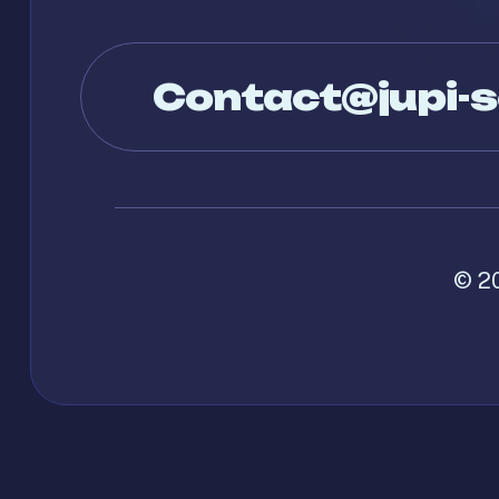
Contact@jupi-s
© 2