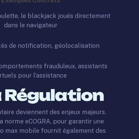
Exemples Concrets
ulette, le blackjack joués directement
dans le navigateur
és de notification, géolocalisation
omportements frauduleux, assistants
irtuels pour l’assistance
la Régulation
ntaire deviennent des enjeux majeurs.
 la norme eCOGRA, pour garantir une
ino max mobile fournit également des