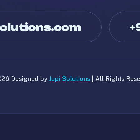
olutions.com
+
026 Designed by
Jupi Solutions
| All Rights Res