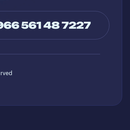
966 561 48 7227
erved