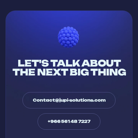
LET'S TALK ABOUT
THE NEXT BIG THING
Contact@jupi-solutions.com
+966 561 48 7227