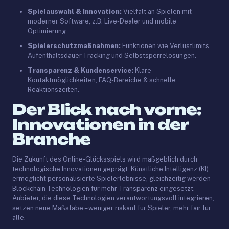
Spielauswahl & Innovation:
Vielfalt an Spielen mit
moderner Software, z.B. Live-Dealer und mobile
Optimierung.
Spielerschutzmaßnahmen:
Funktionen wie Verlustlimits,
Aufenthaltsdauer-Tracking und Selbstsperrelösungen.
Transparenz & Kundenservice:
Klare
Kontaktmöglichkeiten, FAQ-Bereiche & schnelle
Reaktionszeiten.
Der Blick nach vorne:
Innovationen in der
Branche
Die Zukunft des Online-Glücksspiels wird maßgeblich durch
technologische Innovationen geprägt. Künstliche Intelligenz (KI)
ermöglicht personalisierte Spielerlebnisse, gleichzeitig werden
Blockchain-Technologien für mehr Transparenz eingesetzt.
Anbieter, die diese Technologien verantwortungsvoll integrieren,
setzen neue Maßstäbe – weniger riskant für Spieler, mehr fair für
alle.