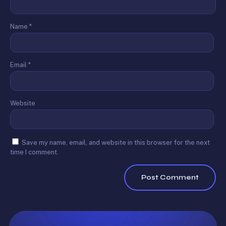
Name
*
Email
*
Website
Save my name, email, and website in this browser for the next
time I comment.