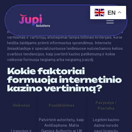
EN
Published by
Abdo
on
May 22, 2025
Skaitmeninėje erdvėje, kurioje azarto žaidimai ir lošimai
internetiniuose kazino įgauna vis didesnį populiarumą, reputacijos
vertinimas ir vartotojų atsiliepimai tampa būtinais kriterijais, kurie
leidžia žaidėjams priimti informuotus sprendimus. Interneto
žiniasklaidoje ir specializuotuose leidiniuose nušviečiamos kelios
svarbios tendencijos, kaip įvertinti kazino patikimumą ir kokie
veiksniai formuoja teigiamą arba neigiamą įvaizdį.
Kokie faktoriai
formuoja internetinio
kazino vertinimą?
Pavyzdys /
Veiksnys
Paaiškinimas
Pastaba
Patvirtinti autoritetų, kaip
Legitimi kazino
Antillephone, Malta
dažnai nurodo
Licencijos ir
Gaming Authority ar UK
savo licencijų