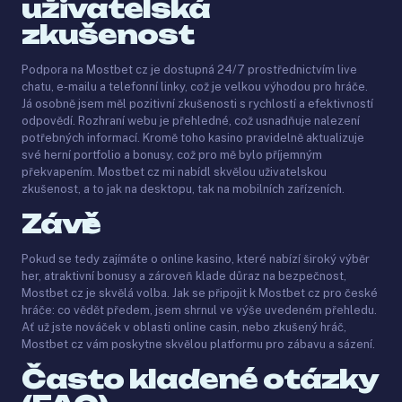
uživatelská
zkušenost
Podpora na Mostbet cz je dostupná 24/7 prostřednictvím live
chatu, e-mailu a telefonní linky, což je velkou výhodou pro hráče.
Já osobně jsem měl pozitivní zkušenosti s rychlostí a efektivností
odpovědí. Rozhraní webu je přehledné, což usnadňuje nalezení
potřebných informací. Kromě toho kasino pravidelně aktualizuje
své herní portfolio a bonusy, což pro mě bylo příjemným
překvapením. Mostbet cz mi nabídl skvělou uživatelskou
zkušenost, a to jak na desktopu, tak na mobilních zařízeních.
Závěr
Pokud se tedy zajímáte o online kasino, které nabízí široký výběr
her, atraktivní bonusy a zároveň klade důraz na bezpečnost,
Mostbet cz je skvělá volba. Jak se připojit k Mostbet cz pro české
hráče: co vědět předem, jsem shrnul ve výše uvedeném přehledu.
Ať už jste nováček v oblasti online casin, nebo zkušený hráč,
Mostbet cz vám poskytne skvělou platformu pro zábavu a sázení.
Často kladené otázky