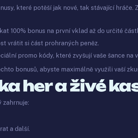
usy, které potěší jak nové, tak stávající hráče.
kat 100% bonus na první vklad až do určité část
 vrátit si část prohraných peněz.
iální promo kódy, které zvyšují vaše šance na v
ěchto bonusů, abyste maximálně využili vaší zku
ka her a živé ka
ý zahrnuje:
at a další.