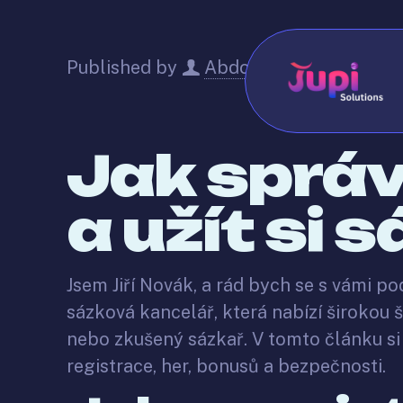
Published by
Abdo
on
June 23, 20
Jak správ
a užít si 
Jsem Jiří Novák, a rád bych se s vámi p
sázková kancelář, která nabízí širokou š
nebo zkušený sázkař. V tomto článku si
registrace, her, bonusů a bezpečnosti.