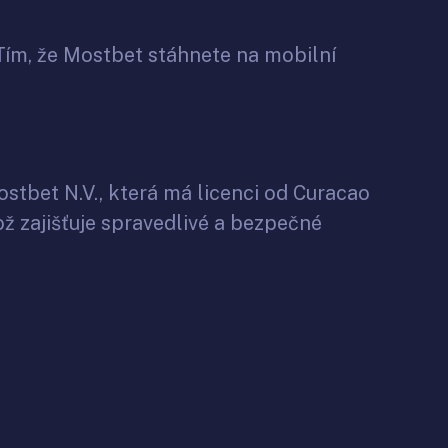
 Tím, že Mostbet stáhnete na mobilní
stbet N.V., která má licenci od Curacao
ž zajišťuje spravedlivé a bezpečné