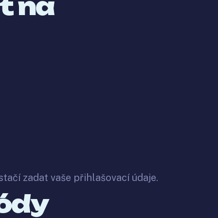
t na
tačí zadat vaše přihlašovací údaje.
kódy