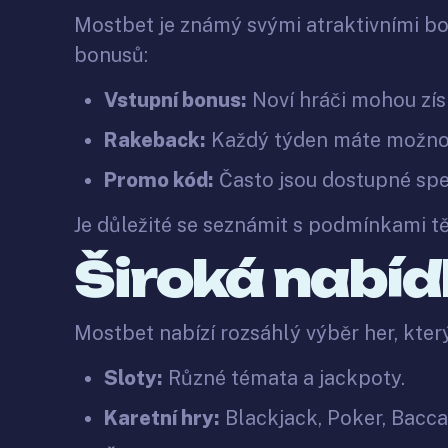
Mostbet je známý svými atraktivními bon
bonusů:
Vstupní bonus:
Noví hráči mohou zís
Rakeback:
Každý týden máte možnost
Promo kód:
Často jsou dostupné spec
Je důležité se seznámit s podmínkami t
Široká nabíd
Mostbet nabízí rozsáhlý výběr her, kter
Sloty:
Různé témata a jackpoty.
Karetní hry:
Blackjack, Poker, Baccar