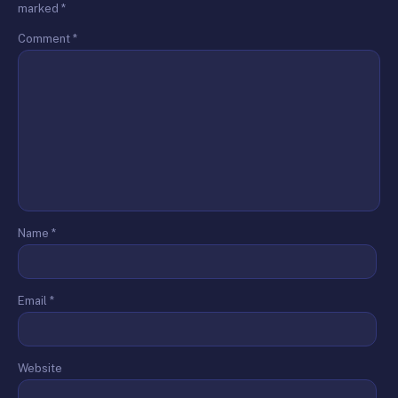
marked
*
Comment
*
Name
*
Email
*
Website