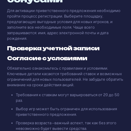
Для активации приветственного предложения необходимо
пройти процесс регистрации. Выберите площадку,
предлагающую выгодные условия для новых игроков, и
заполните все необходимые поля. Чаще всего
запрашиваются: имя, адрес электронной почты и дата
рождения.
Проверка учетной записи
Согласие с условиями
Обязательно ознакомьтесь с правилами и условиями.
Ключевые детали касаются требований ставок и возможных
ограничений для новых пользователей. Не забудьте обратить
внимание на сроки действия акций.
Требования к ставкам могут варьироваться от 20 до 50
раз.
Выбор игр может быть ограничен для использования
приветственного предложения.
Проверка возраста – важный аспект, так как без этого
невозможно будет вывести средства.