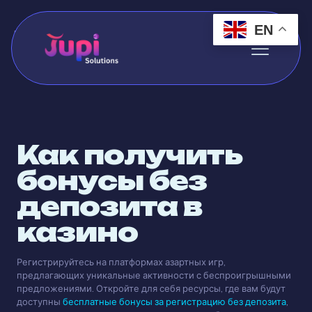
EN
Published by
Abdo
on
July 23, 2023
Как получить
бонусы без
депозита в
казино
Регистрируйтесь на платформах азартных игр,
предлагающих уникальные активности с беспроигрышными
предложениями. Откройте для себя ресурсы, где вам будут
доступны
бесплатные бонусы за регистрацию без депозита
,