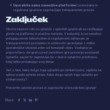
Uporabite samo zanesljive platforme:
Licencirane in
regulirane igralnice zagotavljajo transparenten proces.
Zaključek
Okvirni časovni roki za izplačilo v spletnih igralnicah se razlikujejo
glede na platformo in plačilno metodo. V industriji, ki se nenehno
prilagaja novim tehnološkim in regulativnim zahtevam, je
transparentnost postopkov in učinkovito upravljanje z vidika
uporabniške izkušnje eden od temeljnih ciljev. Vsekakor je
priporočljivo, da igralci pred začetkom igre preverijo postopek
izplačila, saj jim to zagotavlja mir v duši in natančno predstavo,
kdaj lahko pričakujejo svoj denar.
Več o tem, kako dolgo traja izplačilo pri strikerroomz, najdete na
njihovi uradni spletni strani: Kako dolgo sploh traja izplačilo pri
strikerroomz?.
Preverite celoten proces in zagotovite si brezskrbno igranje!
Share