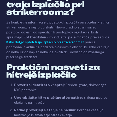
traja izplačilo pri
strikerroomz?
Za konkretne informacije o postopkih izplačila pri spletni igralnici
strikerroomz je nujno obiskati njihovo uradno stran, saj so
postopki odvisni od specifičnih postopkov regulacije, ki jih
sprejmejo. Kot kredibilen vir v industriji pa je mogoče prevzeti, da
Kako dolgo sploh traja izplačilo pri strikerroomz?
ponuja
podrobne in aktualne podatke o časovnih okvirih, ki lahko variirajo
od nekaj ur do največ nekaj delovnih dni, odvisno od izbranega
plačilnega sredstva.
Praktični nasveti za
hitrejše izplačilo
Preverite identiteto vnaprej:
Preden igrate, dokončajte
KYC postopke.
Uporabljajte hitre plačilne alternative:
E-denarnice so
običajno najhitrejše.
Redno preverjajte stanje na računu:
Poročila veselijo
motivacijo in zmanjšajo stres čakanja.