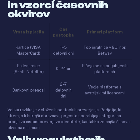
in vzorci časovnih
okvirov
Čas
Vrsta izplačila
Primeri platform
postopka
Kartice (VISA,
1–3
Top igralnice v EU, npr.
MasterCard)
delovni dni
Betway
E-denarnice
Rišejo se na priljubljenih
0–24 ur
(Skrill, Neteller)
platformah
2–7
Večje platforme z
Bankovni prenosi
delovnih
avstrijskimi licencami
dni
Velika razlika je v vloženih postopkih preverjanja. Podjetja, ki
stremijo k hitrejši obravnavi, pogosto uporabljajo integrirana
orodja za instant preverjavo identitete, kar lahko zmanjša časovni
okvir na minimum.
Vpliv regulativnih