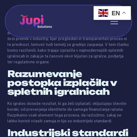
EN
Published by
Abdo
on
May 22, 2025
Sodobni igralci na spletnih platformah vse bolj zahtevajo
enostavne, hitre in zanesljive postopke izplačil. Ta trend odraža
širši premik v industriji, kjer pregleden in transparenten proces ni
le prednost, temveč tudi temelj za gradnjo zaupanja. V tem članku
bomo razčlenili, kako trajajo izplačila v najmodernejših spletnih
igralnicah in zakaj je ta časovni okvir ključen za igralce, podjetja
ter regulativne organe.
Razumevanje
postopka izplačila v
spletnih igralnicah
Ko igralec doseže rezultat, ki ga želi izplačati, vključujejo številni
koraki, od preverjanja identitete do samega financiranja računa.
Razpikamo vsak element tega procesa, da razložimo, zakaj se
lahko koristi včasih zamuja in kje so industrijski standardi.
Industrijski standardi