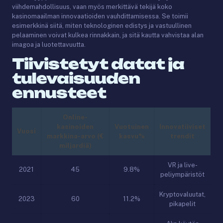
viihdemahdollisuus, vaan myös merkittävä tekijä koko
kasinomaailman innovaatioiden vauhdittamisessa. Se toimii
esimerkkinä siitä, miten teknologinen edistys ja vastuullinen
pelaaminen voivat kulkea rinnakkain, ja sitä kautta vahvistaa alan
imagoa ja luotettavuutta.
Tiivistetyt datat ja
tulevaisuuden
ennusteet
Online-
kasinoiden
Vuotuinen
Innovatiiviset
Vuosi
markkina-arvo (€
kasvu%
trendit
miljardiä)
VR ja live-
2021
45
9.8%
peliympäristöt
Kryptovaluutat,
2023
60
11.2%
pikapelit