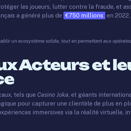
rotéger les joueurs, lutter contre la fraude, et 
rançais a généré plus de
€750 millions
en 2022, 
établir un ecosystème solide, tout en permettant aux opérate
ux Acteurs et le
ce
caux, tels que
Casino Joka
, et géants internation
ique pour capturer une clientèle de plus en plu
riences immersives via la réalité virtuelle, int