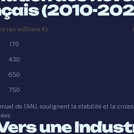
çais (2010-202
s (en millions €)
170
430
650
750
uel de l’ANJ, soulignent la stabilité et la crois
sées.
Vers une Indust