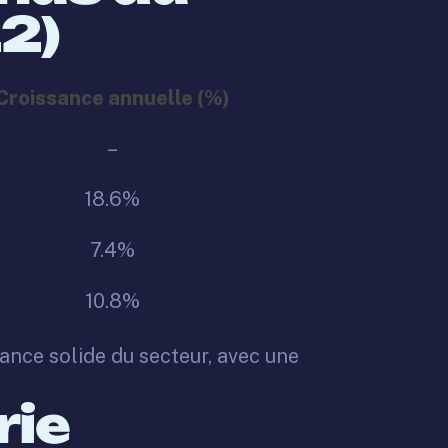
2)
Croissance annuelle (%)
–
18.6%
7.4%
10.8%
sance solide du secteur, avec une
rie