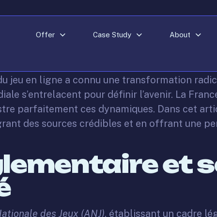
25
Offer
Case Study
About
e du jeu en ligne a connu une transformation rad
ale s’entrelacent pour définir l’avenir. La Fran
ustre parfaitement ces dynamiques. Dans cet art
grant des sources crédibles et en offrant une pe
lementaire et 
é
Nationale des Jeux (ANJ)
, établissant un cadre lég