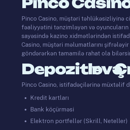
Pinco Casino-
Pinco Casino, müştəri təhlükəsizliyinə ci
fəaliyyətini tənzimləyən və oyuncuların 
sayəsində kazino xidmətlərindən istifad
Casino, müştəri məlumatlarını şifrələyir 
göndərərkən tamamilə rahat ola bilərsin
Depozitlər və 
Pinco Casino, istifadəçilərinə müxtəlif 
Kredit kartları
Bank köçürməsi
Elektron portfellər (Skrill, Neteller)