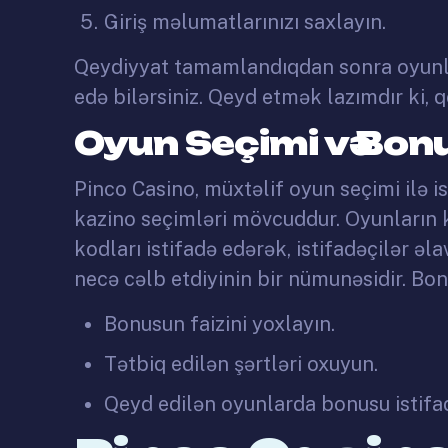
Giriş məlumatlarınızı saxlayın.
Qeydiyyat tamamlandıqdan sonra oyunlar
edə bilərsiniz. Qeyd etmək lazımdır ki, 
Oyun Seçimi və Bon
Pinco Casino, müxtəlif oyun seçimi ilə is
kazino seçimləri mövcuddur. Oyunların ke
kodları istifadə edərək, istifadəçilər ə
necə cəlb etdiyinin bir nümunəsidir. Bo
Bonusun faizini yoxlayın.
Tətbiq edilən şərtləri oxuyun.
Qeyd edilən oyunlarda bonusu istifa