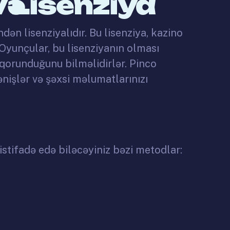
və Lisenziya
dən lisenziyalıdır. Bu lisenziya, kazino
 Oyunçular, bu lisenziyanın olması
qorunduğunu bilməlidirlər. Pinco
ənişlər və şəxsi məlumatlarınızı
istifadə edə biləcəyiniz bəzi metodlar: