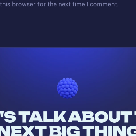
this browser for the next time I comment.
'S TALK ABOUT
NEXT BIG THIN