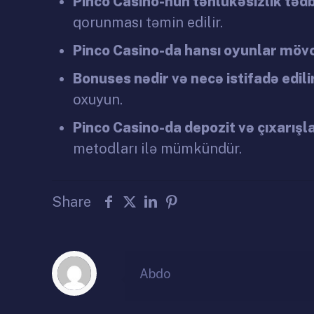
Pinco Casino-nun təhlükəsizlik tədbi
qorunması təmin edilir.
Pinco Casino-da hansı oyunlar möv
Bonuses nədir və necə istifadə edili
oxuyun.
Pinco Casino-da depozit və çıxarışla
metodları ilə mümkündür.
Share
Abdo