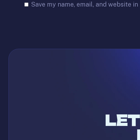
Save my name, email, and website in 
LET