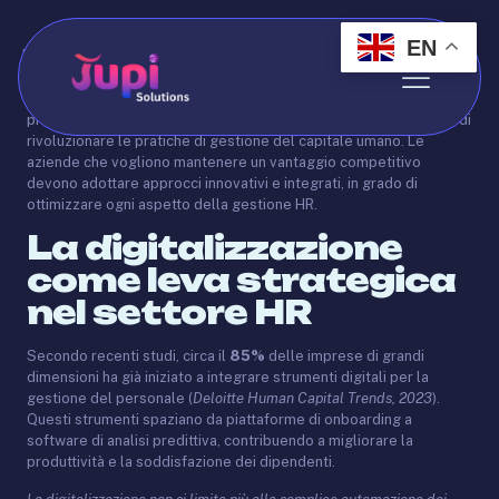
EN
Published by
Abdo
on
May 21, 2025
Il mondo del lavoro sta attraversando una trasformazione
profonda, accelerata dall’emergere di tecnologie digitali capaci di
rivoluzionare le pratiche di gestione del capitale umano. Le
aziende che vogliono mantenere un vantaggio competitivo
devono adottare approcci innovativi e integrati, in grado di
ottimizzare ogni aspetto della gestione HR.
La digitalizzazione
come leva strategica
nel settore HR
Secondo recenti studi, circa il
85%
delle imprese di grandi
dimensioni ha già iniziato a integrare strumenti digitali per la
gestione del personale (
Deloitte Human Capital Trends, 2023
).
Questi strumenti spaziano da piattaforme di onboarding a
software di analisi predittiva, contribuendo a migliorare la
produttività e la soddisfazione dei dipendenti.