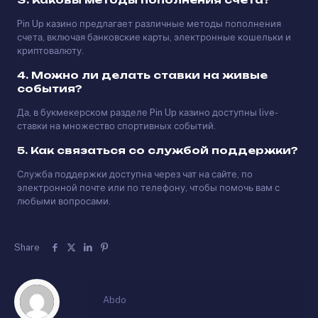
Pin Up казино предлагает различные методы пополнения
счета, включая банковские карты, электронные кошельки и
криптовалюту.
4. Можно ли делать ставки на живые
события?
Да, в букмекерском разделе Pin Up казино доступны live-
ставки на множество спортивных событий.
5. Как связаться со службой поддержки?
Служба поддержки доступна через чат на сайте, по
электронной почте или по телефону, чтобы помочь вам с
любыми вопросами.
Share
Abdo