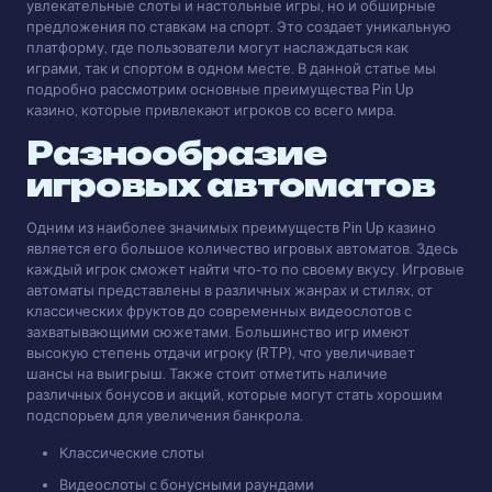
увлекательные слоты и настольные игры, но и обширные
предложения по ставкам на спорт. Это создает уникальную
платформу, где пользователи могут наслаждаться как
играми, так и спортом в одном месте. В данной статье мы
подробно рассмотрим основные преимущества Pin Up
казино, которые привлекают игроков со всего мира.
Разнообразие
игровых автоматов
Одним из наиболее значимых преимуществ Pin Up казино
является его большое количество игровых автоматов. Здесь
каждый игрок сможет найти что-то по своему вкусу. Игровые
автоматы представлены в различных жанрах и стилях, от
классических фруктов до современных видеослотов с
захватывающими сюжетами. Большинство игр имеют
высокую степень отдачи игроку (RTP), что увеличивает
шансы на выигрыш. Также стоит отметить наличие
различных бонусов и акций, которые могут стать хорошим
подспорьем для увеличения банкрола.
Классические слоты
Видеослоты с бонусными раундами