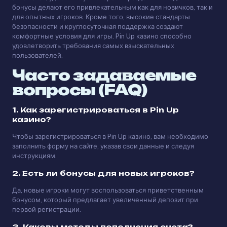
бонусы делают его привлекательным как для новичков, так и
для опытных игроков. Кроме того, высокие стандарты
безопасности и круглосуточная поддержка создают
комфортные условия для игры. Pin Up казино способно
удовлетворить требования самых взыскательных
пользователей.
Часто задаваемые
вопросы (FAQ)
1. Как зарегистрироваться в Pin Up
казино?
Чтобы зарегистрироваться в Pin Up казино, вам необходимо
заполнить форму на сайте, указав свои данные и следуя
инструкциям.
2. Есть ли бонусы для новых игроков?
Да, новые игроки могут воспользоваться приветственным
бонусом, который предлагает увеличенный депозит при
первой регистрации.
3. Каковы методы пополнения счета?