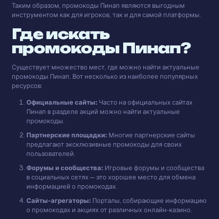
Таким образом, промокоды Пинап являются выгодным
инструментом как для игроков, так и для самой платформы.
Где искать
промокоды Пинап?
Существует множество мест, где можно найти актуальные
промокоды Пинап. Вот несколько из наиболее популярных
ресурсов:
Официальные сайты:
Часто на официальных сайтах
Пинап в разделе акций можно найти актуальные
промокоды.
Партнерские площадки:
Многие партнерские сайты
предлагают эксклюзивные промокоды для своих
пользователей.
Форумы и сообщества:
Игровые форумы и сообщества
в социальных сетях — это хорошее место для обмена
информацией о промокодах.
Сайты-агрегаторы:
Порталы, собирающие информацию
о промокодах и акциях от различных онлайн-казино.