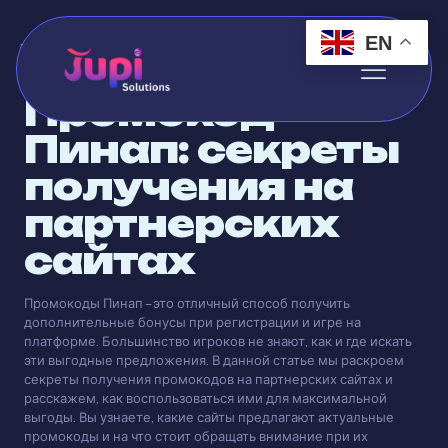
EN
Published by
Abdo
on
June 23, 2026
Промокод
Пинап: секреты
получения на
партнерских
сайтах
Промокоды Пинап – это отличный способ получить
дополнительные бонусы при регистрации и игре на
платформе. Большинство игроков не знают, как и где искать
эти выгодные предложения. В данной статье мы раскроем
секреты получения промокодов на партнерских сайтах и
расскажем, как воспользоваться ими для максимальной
выгоды. Вы узнаете, какие сайты предлагают актуальные
промокоды и на что стоит обращать внимание при их