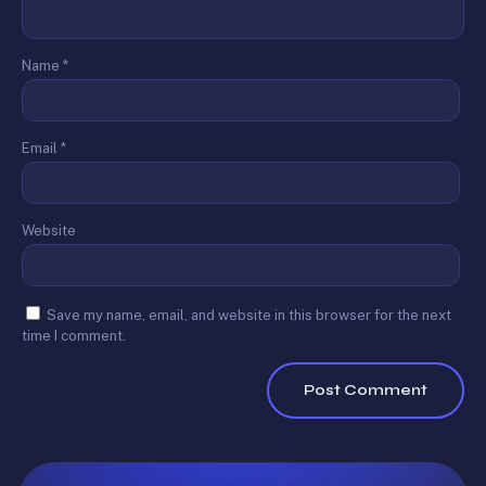
Name
*
Email
*
Website
Save my name, email, and website in this browser for the next
time I comment.