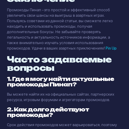
Промокоды Пинап – это простой и эффективный способ
увеличить свои шансы на выигрыш в азартных играх.
Пользуясь советами из данной статьи, вы сможете легко
находить и использовать промокоды, получая
дополнительные бонусы. Не забывайте проверять
легальность и актуальность источников информации, а
также внимательно изучать условия использования
промокодов. Удачи в ваших азартных приключениях!
Pin Up
Часто задаваемые
вопросы
1. Где я могу найти актуальные
промокоды Пинап?
Вы можете найти их на официальных сайтах, партнерских
ресурса, игровым форумам и агрегаторам промокодов.
2. Как долго действуют
промокоды?
Срок действия промокодов может варьироваться, поэтому