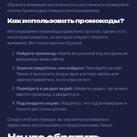
Обратите внимание на легальность источников и проверяйте
список промокодов перед их использованием.
Как использовать промокоды?
Использование промокодов довольно простое, однако есть
некоторые моменты, на которые следует обратить
внимание. Вот пошаговая инструкция:
Найдите промокод:
Ищите актуальный код на одном из
выбранных вами сайтов.
Зарегистрируйтесь или войдите:
Перейдите на сайт
Пинап и выполните вход в свою учетную запись или
зарегистрируйтесь, если у вас ее нет.
Перейдите в раздел акций:
Найдите раздел, где можно
ввести промокод, и введите его.
Подтвердите акцию:
Убедитесь, что код активирован и
бонусы доступны для вас.
Следуя этой инструкции, вы сможете максимально
эффективно воспользоваться предложениями Пинап.