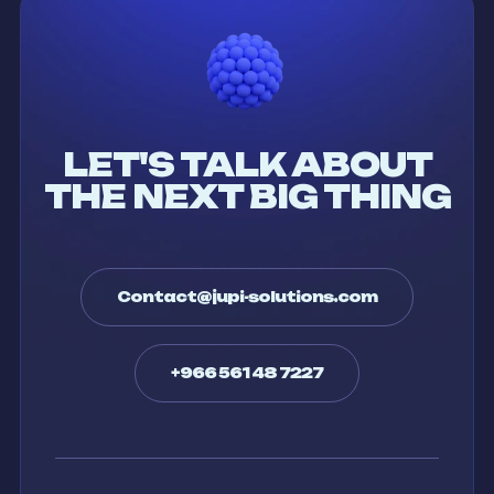
LET'S TALK ABOUT
THE NEXT BIG THING
Contact@jupi-solutions.com
+966 561 48 7227