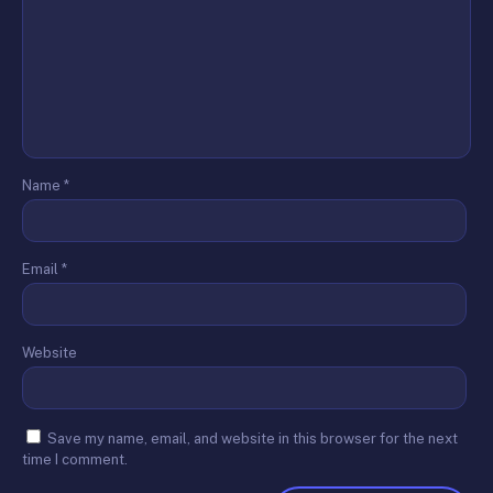
Name
*
Email
*
Website
Save my name, email, and website in this browser for the next
time I comment.