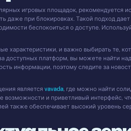
лярных игровых площадок, рекомендуется ис
ь даже при блокировках. Такой подход дае
димости беспокоиться о доступе. Используй
ые характеристики, и важно выбирать те, к
а доступных платформ, вы можете найти на
ость информации, поэтому следите за новос
щения является
vavada
, где можно найти сол
е возможности и приветливый интерфейс, чт
й также обеспечивает высокий уровень серв