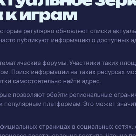
ктуальное зер
 к играм
оторые регулярно обновляют списки актуаль
часто публикуют информацию о доступных ад
тематические форумы. Участники таких площ
ом. Поиск информации на таких ресурсах мо
тки самостоятельно найти адрес.
рые позволяют обойти региональные ограни
 к популярным платформам. Это может знач
официальных страницах в социальных сетях.
 процессе восстановления доступа. Чтение 