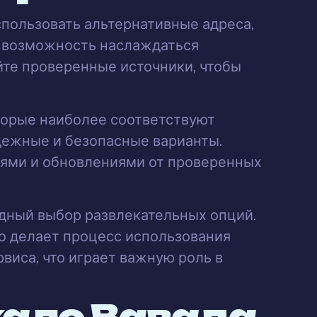
пользовать альтернативные адреса,
т возможность наслаждаться
те проверенные источники, чтобы
оторые наиболее соответствуют
дежные и безопасные варианты.
тями и обновлениями от проверенных
идный выбор развлекательных опций.
о делает процесс использования
иса, что играет важную роль в