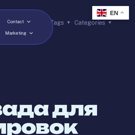
EN
Contact
Tags
Categories
Marketing
вада для
ировок