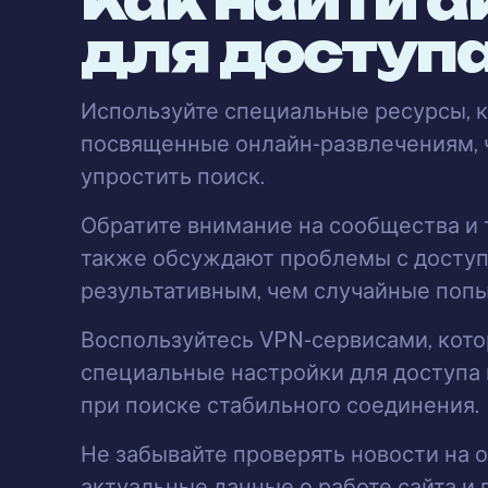
Как найти а
для доступа
Используйте специальные ресурсы, к
посвященные онлайн-развлечениям, 
упростить поиск.
Обратите внимание на сообщества и 
также обсуждают проблемы с доступ
результативным, чем случайные попы
Воспользуйтесь VPN-сервисами, кото
специальные настройки для доступа
при поиске стабильного соединения.
Не забывайте проверять новости на 
актуальные данные о работе сайта и