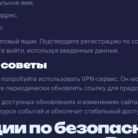
альное имя.
адрес.
.
товый ящик. Подтвердите регистрацию по сс
те войти, используя введенные данные.
 советы
, попробуйте использовать VPN-сервис. Он м
йте периодически обновлять ссылку для пред
 доступных обновлениях и изменениях сайта
 курсе событий и обеспечит стабильный дост
ии по безопас