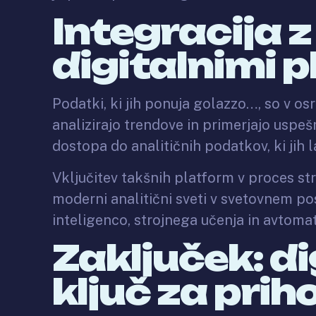
Integracija 
digitalnimi 
Podatki, ki jih ponuja golazzo…, so v o
analizirajo trendove in primerjajo uspeš
dostopa do analitičnih podatkov, ki jih l
Vključitev takšnih platform v proces s
moderni analitični sveti v svetovnem po
inteligenco, strojnega učenja in avtomat
Zaključek: d
ključ za prih