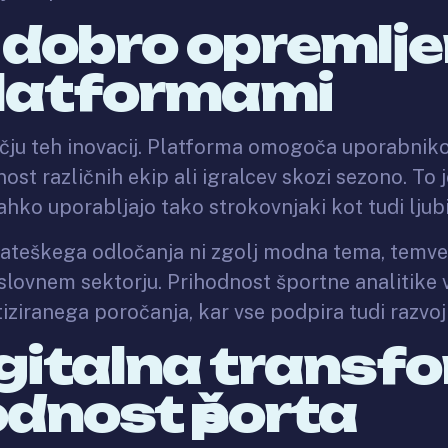
z dobro opremlj
platformami
srčju teh inovacij. Platforma omogoča uporabnik
nost različnih ekip ali igralcev skozi sezono. T
ahko uporabljajo tako strokovnjaki kot tudi ljubit
trateškega odločanja ni zgolj modna tema, temve
slovnem sektorju. Prihodnost športne analitike 
iziranega poročanja, kar vse podpira tudi razvoj 
igitalna transf
odnost športa