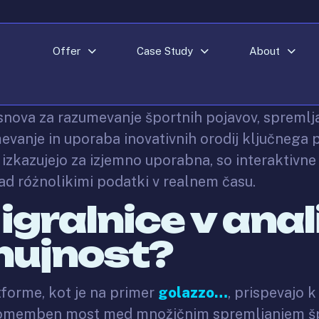
25
Offer
Case Study
About
 osnova za razumevanje športnih pojavov, spremlj
evanje in uporaba inovativnih orodij ključnega 
e izkazujejo za izjemno uporabna, so interaktivne i
ad różnolikimi podatki v realnem času.
igralnice v anali
 nujnost?
tforme, kot je na primer
golazzo…
, prispevajo k
 nepomemben most med množičnim spremljanjem š