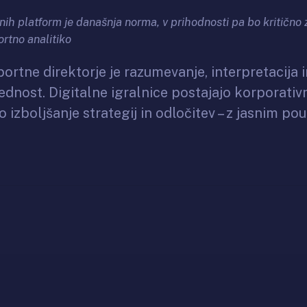
nih platform je današnja norma, v prihodnosti pa bo kritičn
ortno analitiko
športne direktorje je razumevanje, interpretacij
dnost. Digitalne igralnice postajajo korporativni
no izboljšanje strategij in odločitev – z jasnim