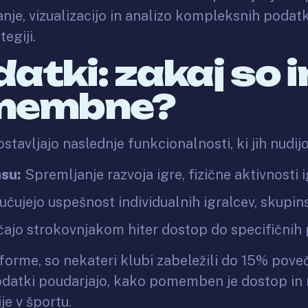
je, vizualizacijo in analizo kompleksnih podatko
tegiji.
datki: zakaj so 
omembne?
stavljajo naslednje funkcionalnosti, ki jih nudijo
asu:
Spremljanje razvoja igre, fizične aktivnosti i
učujejo uspešnost individualnih igralcev, skupin
jo strokovnjakom hiter dostop do specifičnih
forme, so nekateri klubi zabeležili do 15% poveč
i podatki poudarjajo, kako pomemben je dostop in
je v športu.