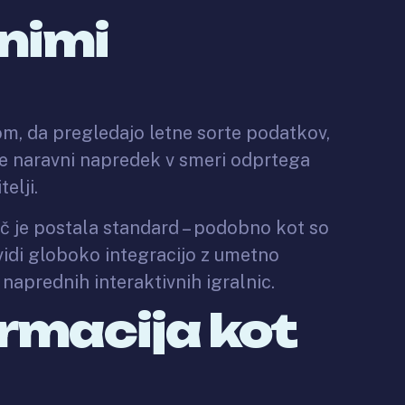
enimi
om, da pregledajo letne sorte podatkov,
o je naravni napredek v smeri odprtega
elji.
č je postala standard – podobno kot so
vidi globoko integracijo z umetno
naprednih interaktivnih igralnic.
ormacija kot