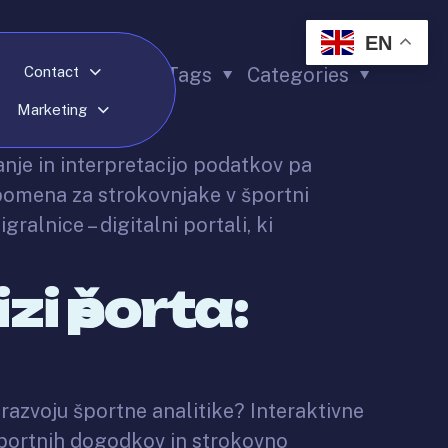
EN
Contact
Tags
Categories
Marketing
anje in interpretacijo podatkov pa
pomena za strokovnjake v športni
gralnice – digitalni portali, ki
zi športa:
 razvoju športne analitike? Interaktivne
portnih dogodkov in strokovno