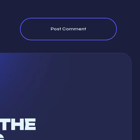
 THE
G