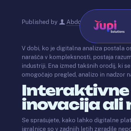
Published by
Abdo
on
May 22, 20
V dobi, ko je digitalna analiza postala
narašča v kompleksnosti, postaja razum
industriji. Ena izmed takšnih orodij, ki s
omogočajo pregled, analizo in nadzor n
Interaktivne 
inovacija ali
Se sprašujete, kako lahko digitalne pla
igralnice so v zadnjih letih zgradile