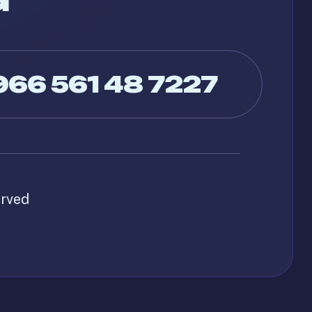
966 561 48 7227
erved