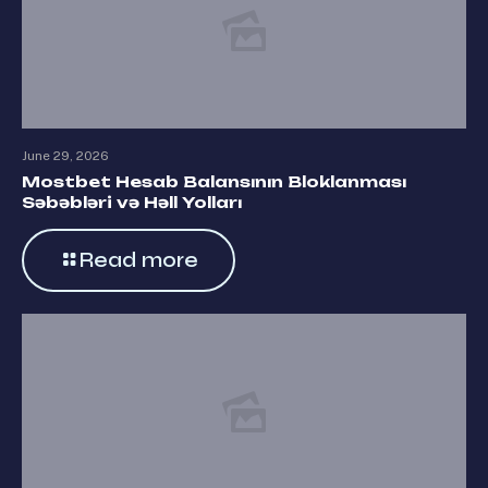
June 29, 2026
Mostbet Hesab Balansının Bloklanması
Səbəbləri və Həll Yolları
Read more