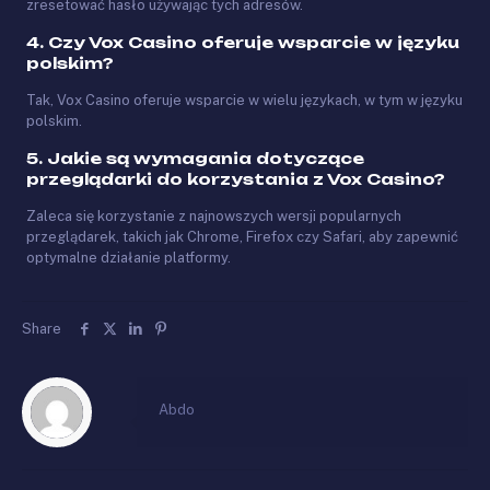
zresetować hasło używając tych adresów.
4. Czy Vox Casino oferuje wsparcie w języku
polskim?
Tak, Vox Casino oferuje wsparcie w wielu językach, w tym w języku
polskim.
5. Jakie są wymagania dotyczące
przeglądarki do korzystania z Vox Casino?
Zaleca się korzystanie z najnowszych wersji popularnych
przeglądarek, takich jak Chrome, Firefox czy Safari, aby zapewnić
optymalne działanie platformy.
Share
Abdo