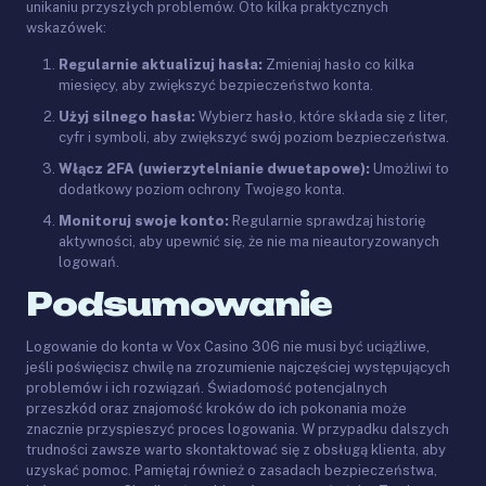
unikaniu przyszłych problemów. Oto kilka praktycznych
wskazówek:
Regularnie aktualizuj hasła:
Zmieniaj hasło co kilka
miesięcy, aby zwiększyć bezpieczeństwo konta.
Użyj silnego hasła:
Wybierz hasło, które składa się z liter,
cyfr i symboli, aby zwiększyć swój poziom bezpieczeństwa.
Włącz 2FA (uwierzytelnianie dwuetapowe):
Umożliwi to
dodatkowy poziom ochrony Twojego konta.
Monitoruj swoje konto:
Regularnie sprawdzaj historię
aktywności, aby upewnić się, że nie ma nieautoryzowanych
logowań.
Podsumowanie
Logowanie do konta w Vox Casino 306 nie musi być uciążliwe,
jeśli poświęcisz chwilę na zrozumienie najczęściej występujących
problemów i ich rozwiązań. Świadomość potencjalnych
przeszkód oraz znajomość kroków do ich pokonania może
znacznie przyspieszyć proces logowania. W przypadku dalszych
trudności zawsze warto skontaktować się z obsługą klienta, aby
uzyskać pomoc. Pamiętaj również o zasadach bezpieczeństwa,