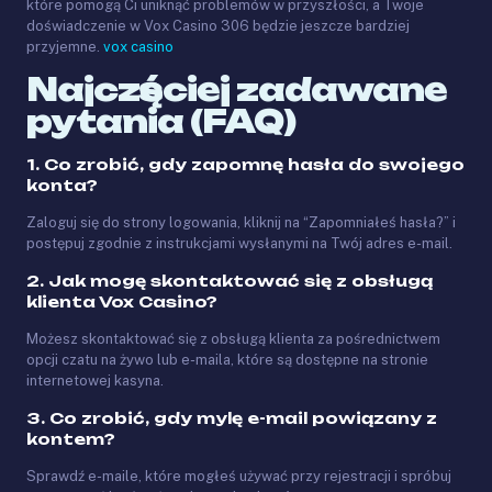
które pomogą Ci uniknąć problemów w przyszłości, a Twoje
doświadczenie w Vox Casino 306 będzie jeszcze bardziej
przyjemne.
vox casino
Najczęściej zadawane
pytania (FAQ)
1. Co zrobić, gdy zapomnę hasła do swojego
konta?
Zaloguj się do strony logowania, kliknij na “Zapomniałeś hasła?” i
postępuj zgodnie z instrukcjami wysłanymi na Twój adres e-mail.
2. Jak mogę skontaktować się z obsługą
klienta Vox Casino?
Możesz skontaktować się z obsługą klienta za pośrednictwem
opcji czatu na żywo lub e-maila, które są dostępne na stronie
internetowej kasyna.
3. Co zrobić, gdy mylę e-mail powiązany z
kontem?
Sprawdź e-maile, które mogłeś używać przy rejestracji i spróbuj