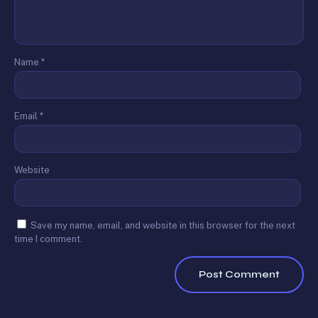
Name
*
Email
*
Website
Save my name, email, and website in this browser for the next
time I comment.