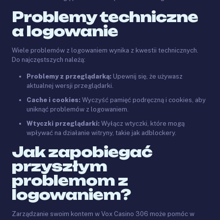
Problemy techniczne
a logowanie
Wiele problemów z logowaniem wynika z kwestii technicznych.
Do najczęstszych należą:
Problemy z przeglądarką:
Upewnij się, że używasz
aktualnej wersji przeglądarki.
Cache i cookies:
Wyczyść pamięć podręczną i cookies, aby
uniknąć problemów z logowaniem.
Wtyczki przeglądarki:
Wyłącz wtyczki, które mogą
wpływać na działanie witryny, takie jak adblockery.
Jak zapobiegać
przyszłym
problemom z
logowaniem?
Zarządzanie swoim kontem w Vox Casino 306 może pomóc w