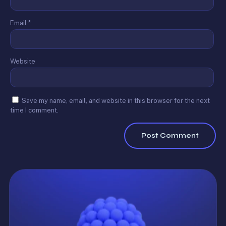
Email
*
Website
Save my name, email, and website in this browser for the next
time I comment.