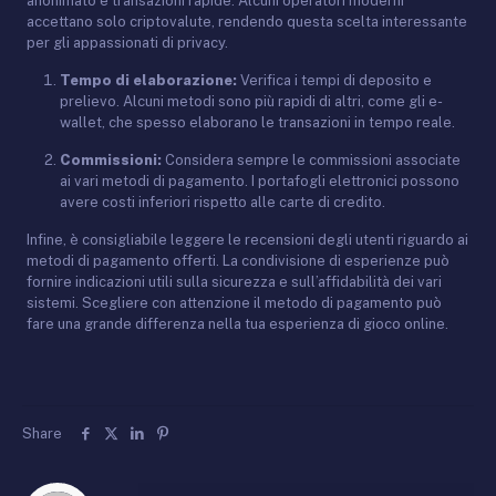
anonimato e transazioni rapide. Alcuni operatori moderni
accettano solo criptovalute, rendendo questa scelta interessante
per gli appassionati di privacy.
Tempo di elaborazione:
Verifica i tempi di deposito e
prelievo. Alcuni metodi sono più rapidi di altri, come gli e-
wallet, che spesso elaborano le transazioni in tempo reale.
Commissioni:
Considera sempre le commissioni associate
ai vari metodi di pagamento. I portafogli elettronici possono
avere costi inferiori rispetto alle carte di credito.
Infine, è consigliabile leggere le recensioni degli utenti riguardo ai
metodi di pagamento offerti. La condivisione di esperienze può
fornire indicazioni utili sulla sicurezza e sull’affidabilità dei vari
sistemi. Scegliere con attenzione il metodo di pagamento può
fare una grande differenza nella tua esperienza di gioco online.
Share