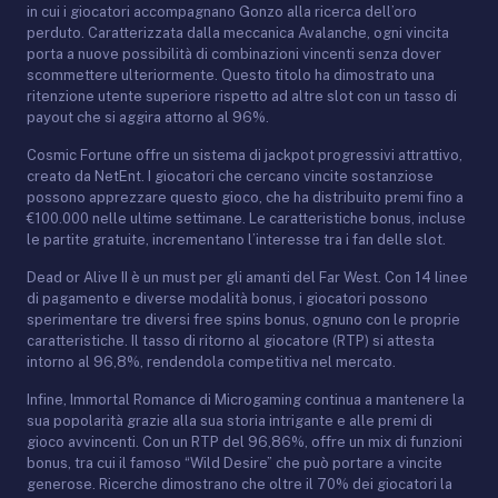
in cui i giocatori accompagnano Gonzo alla ricerca dell’oro
perduto. Caratterizzata dalla meccanica Avalanche, ogni vincita
porta a nuove possibilità di combinazioni vincenti senza dover
scommettere ulteriormente. Questo titolo ha dimostrato una
ritenzione utente superiore rispetto ad altre slot con un tasso di
payout che si aggira attorno al 96%.
Cosmic Fortune offre un sistema di jackpot progressivi attrattivo,
creato da NetEnt. I giocatori che cercano vincite sostanziose
possono apprezzare questo gioco, che ha distribuito premi fino a
€100.000 nelle ultime settimane. Le caratteristiche bonus, incluse
le partite gratuite, incrementano l’interesse tra i fan delle slot.
Dead or Alive II è un must per gli amanti del Far West. Con 14 linee
di pagamento e diverse modalità bonus, i giocatori possono
sperimentare tre diversi free spins bonus, ognuno con le proprie
caratteristiche. Il tasso di ritorno al giocatore (RTP) si attesta
intorno al 96,8%, rendendola competitiva nel mercato.
Infine, Immortal Romance di Microgaming continua a mantenere la
sua popolarità grazie alla sua storia intrigante e alle premi di
gioco avvincenti. Con un RTP del 96,86%, offre un mix di funzioni
bonus, tra cui il famoso “Wild Desire” che può portare a vincite
generose. Ricerche dimostrano che oltre il 70% dei giocatori la