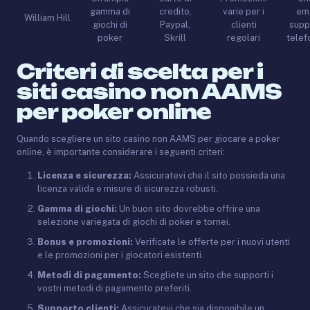
gamma di
credito,
varie per i
ema
William Hill
giochi di
Paypal,
clienti
supp
poker
Skrill
regolari
telef
Criteri di scelta per i
siti casino non AAMS
per poker online
Quando scegliere un sito casino non AAMS per giocare a poker
online, è importante considerare i seguenti criteri:
Licenza e sicurezza:
Assicuratevi che il sito possieda una
licenza valida e misure di sicurezza robusti.
Gamma di giochi:
Un buon sito dovrebbe offrire una
selezione variegata di giochi di poker e tornei.
Bonus e promozioni:
Verificate le offerte per i nuovi utenti
e le promozioni per i giocatori esistenti.
Metodi di pagamento:
Scegliete un sito che supporti i
vostri metodi di pagamento preferiti.
Supporto clienti:
Assicuratevi che sia disponibile un