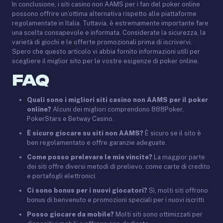
In conclusione, i siti casino non AAMS per i fan del poker online
possono offrire un’ottima alternativa rispetto alle piattaforme
regolamentate in Italia. Tuttavia, è estremamente importante fare
una scelta consapevole e informata. Considerate la sicurezza, la
varietà di giochi e le offerte promozionali prima di iscrivervi.
Spero che questo articolo vi abbia fornito informazioni utili per
scegliere il miglior sito per le vostre esigenze di poker online.
FAQ
Quali sono i migliori siti casino non AAMS per il poker
online?
Alcuni dei migliori comprendono 888Poker,
PokerStars e Betway Casino.
È sicuro giocare su siti non AAMS?
È sicuro se il sito è
ben regolamentato e offre garanzie adeguate.
Come posso prelevare le mie vincite?
La maggior parte
dei siti offre diversi metodi di prelievo, come carte di credito
e portafogli elettronici.
Ci sono bonus per i nuovi giocatori?
Sì, molti siti offrono
bonus di benvenuto e promozioni speciali per i nuovi iscritti.
Posso giocare da mobile?
Molti siti sono ottimizzati per