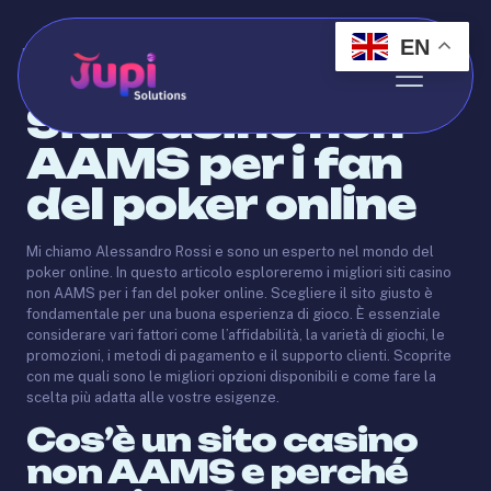
EN
Published by
Abdo
on
June 23, 2026
Siti Casino non
AAMS per i fan
del poker online
Mi chiamo Alessandro Rossi e sono un esperto nel mondo del
poker online. In questo articolo esploreremo i migliori siti casino
non AAMS per i fan del poker online. Scegliere il sito giusto è
fondamentale per una buona esperienza di gioco. È essenziale
considerare vari fattori come l’affidabilità, la varietà di giochi, le
promozioni, i metodi di pagamento e il supporto clienti. Scoprite
con me quali sono le migliori opzioni disponibili e come fare la
scelta più adatta alle vostre esigenze.
Cos’è un sito casino
non AAMS e perché