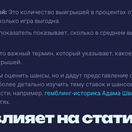
ей:
Это количество выигрышей в процентах от
колько игра выгодна.
показатель показывает, сколько в среднем в
.
то важный термин, который указывает, какое
грышей.
м оценить шансы, но и дадут представление о
более детально изучить тему ставок и шансов
асти, например,
гемблинг-историка Адама Шв
тях.
влияет на стат