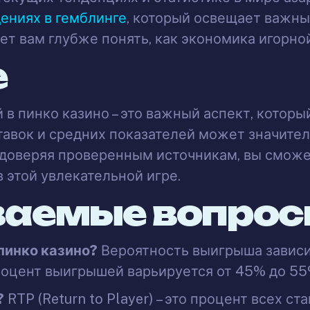
дениях в гемблинге
, который освещает важны
ет вам глубже понять, как экономика игорно
е
в пинко казино – это важный аспект, котор
тавок и средних показателей может значител
и доверяя проверенным источникам, вы смо
 этой увлекательной игре.
ваемые вопрос
пинко казино?
Вероятность выигрыша зависи
процент выигрышей варьируется от 45% до 55
?
RTP (Return to Player) – это процент всех с