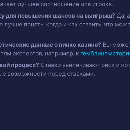
ачает лучшее соотношение для игрока.
ику для повышения шансов на выигрыш?
Да, 
 лучше понять, когда и как ставить, что мо
стические данные о пинко казино?
Вы может
тям экспертов, например, к
гемблинг-истори
овой процесс?
Ставки увеличивают риск и по
ые возможности перед ставками.