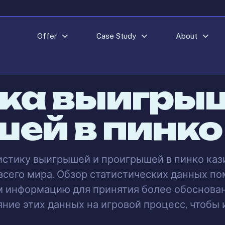
26
Offer
Case Study
About
ка выигры
ей в пинко
истику выигрышей и проигрышей в пинко каз
 всего мира. Обзор статистических данных п
ам информацию для принятия более обоснов
ние этих данных на игровой процесс, чтобы 