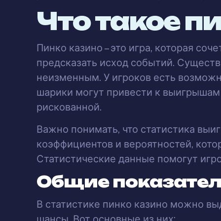
Что такое п
Пинко казино – это игра, которая соч
предсказать исход событий. Существ
неизменным. У игроков есть возможн
шарики могут привести к выигрышам 
рискованной.
Важно понимать, что статистика выи
коэффициентов и вероятностей, котор
Статистические данные помогут игро
Общие показател
В статистике пинко казино можно вы
шансы. Вот основные из них: