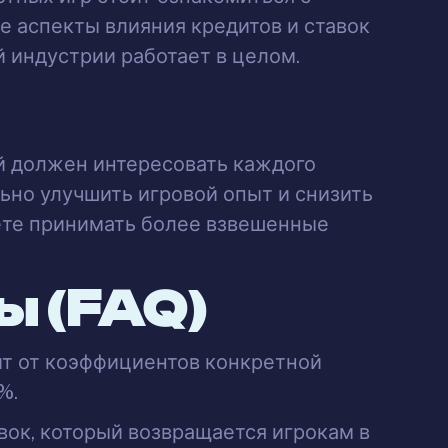
е аспекты влияния кредитов и ставок
й индустрии работает в целом.
ый должен интересовать каждого
ьно улучшить игровой опыт и снизить
жете принимать более взвешенные
ы (FAQ)
т от коэффициентов конкретной
%.
тавок, который возвращается игрокам в