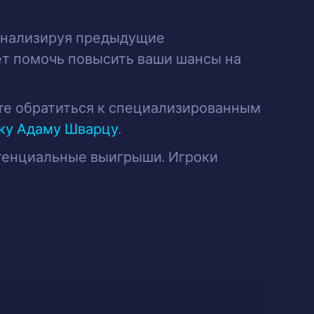
анализируя предыдущие
жет помочь повысить ваши шансы на
е обратиться к специализированным
ку Адаму Шварцу
.
тенциальные выигрыши. Игроки