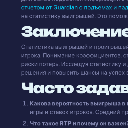
отчетом от Guardian о подъемах и па
на статистику выигрышей. Это помож
Заключени
Статистика выигрышей и проигрышей 
игрока. Понимание коэффициентов, с
риски потерь. Исследуя статистику 
решения и повысить шансы на успех в
Часто зада
Какова вероятность выигрыша в 
игры и ставок игроков. Средний 
Что такое RTP и почему он важен