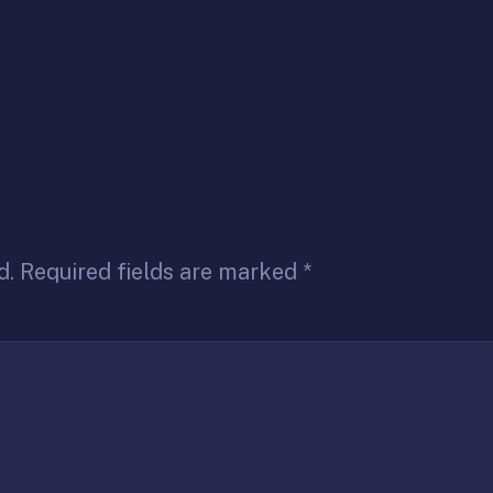
d.
Required fields are marked
*