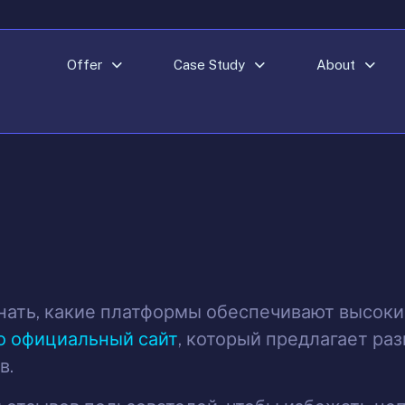
3
Offer
Case Study
About
нать, какие платформы обеспечивают высокий
о официальный сайт
, который предлагает ра
в.