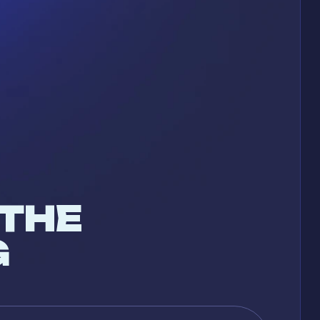
 THE
G