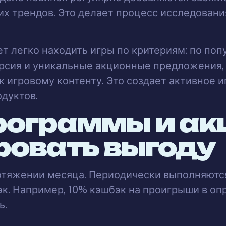
их трендов. Это делает процесс исследовани
т легко находить игры по критериям: по поп
сия и уникальные акционные предложения, 
к игровому контенту. Это создает активное 
одуктов.
ограммы и акц
овать выгоду
ротяжении месяца. Периодически выполняютс
к. Например, 10% кэшбэк на проигрыши в о
ь.