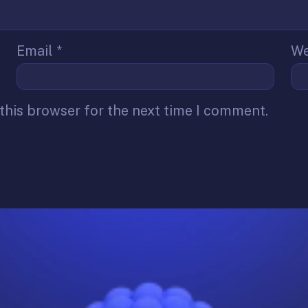
Email
*
We
this browser for the next time I comment.