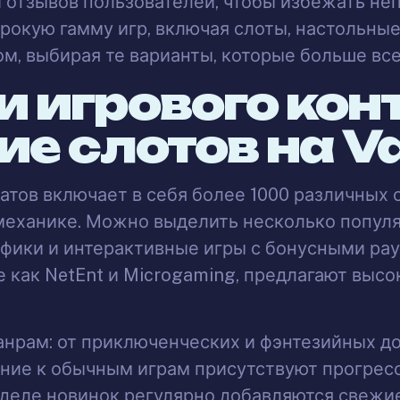
 отзывов пользователей, чтобы избежать неп
окую гамму игр, включая слоты, настольные 
, выбирая те варианты, которые больше все
 игрового кон
ие слотов на V
тов включает в себя более 1000 различных 
механике. Можно выделить несколько популя
фики и интерактивные игры с бонусными ра
е как NetEnt и Microgaming, предлагают вы
анрам: от приключенческих и фэнтезийных д
ние к обычным играм присутствуют прогресс
деле новинок регулярно добавляются свежие