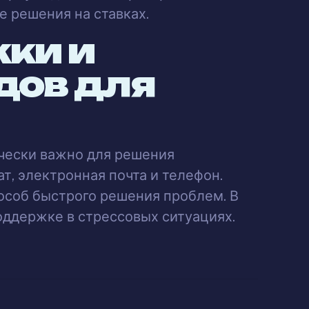
 решения на ставках.
ки и
дов для
ически важно для решения
, электронная почта и телефон.
пособ быстрого решения проблем. В
оддержке в стрессовых ситуациях.