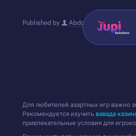
Published by
Abdo
on
June 4, 202
Для любителей азартных игр важно з
Рекомендуется изучить
вавада казин
привлекательные условия для игроко