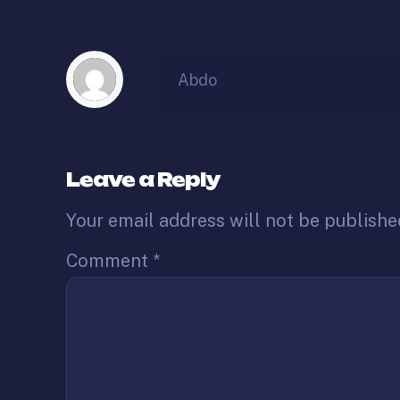
Abdo
Leave a Reply
Your email address will not be publishe
Comment
*