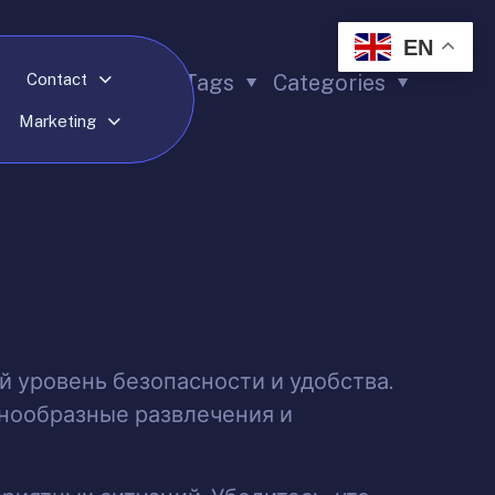
EN
Contact
Tags
Categories
Marketing
 уровень безопасности и удобства.
знообразные развлечения и