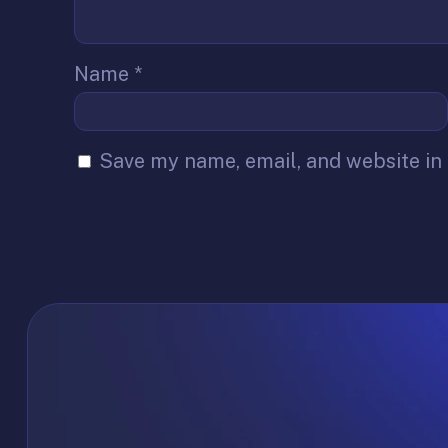
Name
*
Save my name, email, and website in 