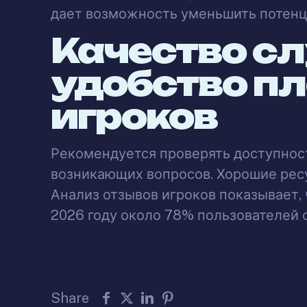
дает возможность уменьшить потенц
Качество с
удобство п
игроков
Рекомендуется проверять доступност
возникающих вопросов. Хорошие ресу
Анализ отзывов игроков показывает, 
2026 году около 78% пользователей 
Share