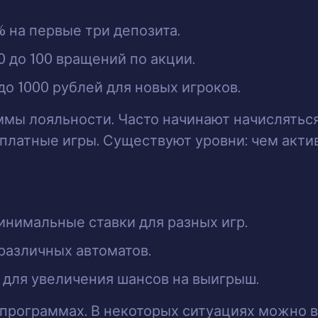
 на первые три депозита.
0 до 100 вращений по акции.
до 1000 рублей для новых игроков.
мы лояльности. Часто начинают начисляться 
платные игры. Существуют уровни: чем актив
нимальные ставки для разных игр.
 различных автоматов.
 для увеличения шансов на выигрыш.
программах. В некоторых ситуациях можно в