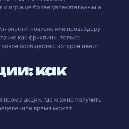
я и игр еще более увлекательным и
улярности, новизне или провайдеру.
такие как фриспины, только
игровое сообщество, которое ценит
ии: как
я промо-акции, где можно получить
пределенное время может