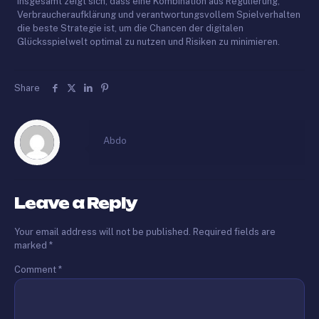
Insgesamt zeigt sich, dass eine Kombination aus Regulierung,
Verbraucheraufklärung und verantwortungsvollem Spielverhalten
die beste Strategie ist, um die Chancen der digitalen
Glücksspielwelt optimal zu nutzen und Risiken zu minimieren.
Share
Abdo
Leave a Reply
Your email address will not be published.
Required fields are
marked
*
Comment
*