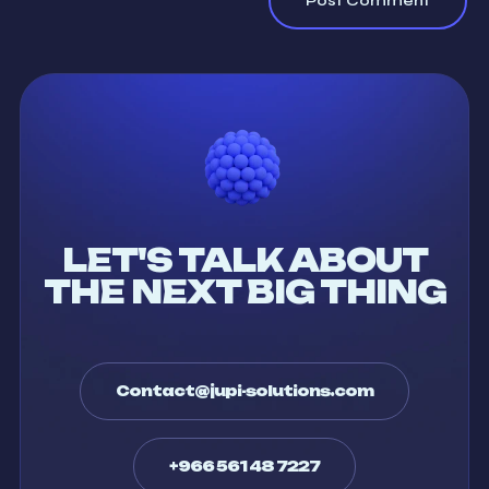
LET'S TALK ABOUT
THE NEXT BIG THING
Contact@jupi-solutions.com
+966 561 48 7227