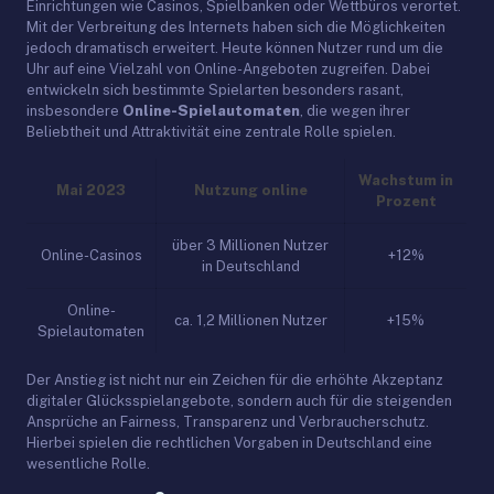
Einrichtungen wie Casinos, Spielbanken oder Wettbüros verortet.
Mit der Verbreitung des Internets haben sich die Möglichkeiten
jedoch dramatisch erweitert. Heute können Nutzer rund um die
Uhr auf eine Vielzahl von Online-Angeboten zugreifen. Dabei
entwickeln sich bestimmte Spielarten besonders rasant,
insbesondere
Online-Spielautomaten
, die wegen ihrer
Beliebtheit und Attraktivität eine zentrale Rolle spielen.
Wachstum in
Mai 2023
Nutzung online
Prozent
über 3 Millionen Nutzer
Online-Casinos
+12%
in Deutschland
Online-
ca. 1,2 Millionen Nutzer
+15%
Spielautomaten
Der Anstieg ist nicht nur ein Zeichen für die erhöhte Akzeptanz
digitaler Glücksspielangebote, sondern auch für die steigenden
Ansprüche an Fairness, Transparenz und Verbraucherschutz.
Hierbei spielen die rechtlichen Vorgaben in Deutschland eine
wesentliche Rolle.