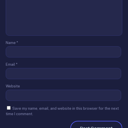
Name
*
Email
*
Website
Save my name, email, and website in this browser for the next
time I comment.