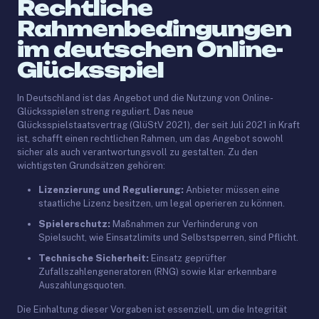
Rechtliche
Rahmenbedingungen
im deutschen Online-
Glücksspiel
In Deutschland ist das Angebot und die Nutzung von Online-
Glücksspielen streng reguliert. Das neue
Glücksspielstaatsvertrag (GlüStV 2021), der seit Juli 2021 in Kraft
ist, schafft einen rechtlichen Rahmen, um das Angebot sowohl
sicher als auch verantwortungsvoll zu gestalten. Zu den
wichtigsten Grundsätzen gehören:
Lizenzierung und Regulierung:
Anbieter müssen eine
staatliche Lizenz besitzen, um legal operieren zu können.
Spielerschutz:
Maßnahmen zur Verhinderung von
Spielsucht, wie Einsatzlimits und Selbstsperren, sind Pflicht.
Technische Sicherheit:
Einsatz geprüfter
Zufallszahlengeneratoren (RNG) sowie klar erkennbare
Auszahlungsquoten.
Die Einhaltung dieser Vorgaben ist essenziell, um die Integrität