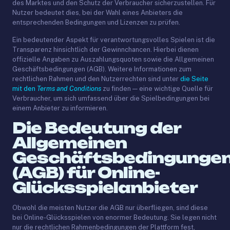
des Marktes und den Schutz der Verbraucher sicherzustellen. Für
Nutzer bedeutet dies, bei der Wahl eines Anbieters die
entsprechenden Bedingungen und Lizenzen zu prüfen.
Ein bedeutender Aspekt für verantwortungsvolles Spielen ist die
Transparenz hinsichtlich der Gewinnchancen. Hierbei dienen
offizielle Angaben zu Auszahlungsquoten sowie die Allgemeinen
Geschäftsbedingungen (AGB). Weitere Informationen zum
rechtlichen Rahmen und den Nutzerrechten sind unter
die Seite
mit den
Terms and Conditions
zu finden — eine wichtige Quelle für
Verbraucher, um sich umfassend über die Spielbedingungen bei
einem Anbieter zu informieren.
Die Bedeutung der
Allgemeinen
Geschäftsbedingunge
(AGB) für Online-
Glücksspielanbieter
Obwohl die meisten Nutzer die AGB nur überfliegen, sind diese
bei Online-Glücksspielen von enormer Bedeutung. Sie legen nicht
nur die rechtlichen Rahmenbedingungen der Plattform fest,